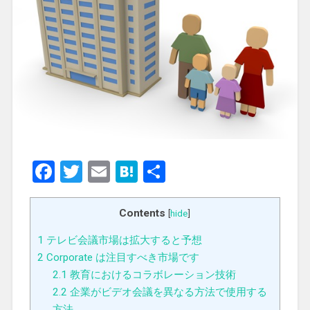
Facebook
Twitter
Email
Hatena
共
有
Contents
[
hide
]
1
テレビ会議市場は拡大すると予想
2
Corporate は注目すべき市場です
2.1
教育におけるコラボレーション技術
2.2
企業がビデオ会議を異なる方法で使用する
方法